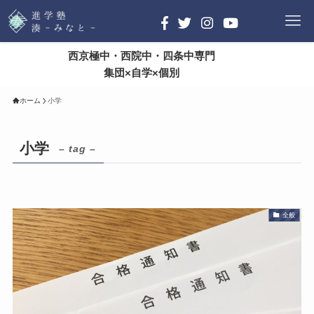
西京極中・西院中・四条中専門
集団×自学×個別
ホーム
小学
小学
– tag –
全般