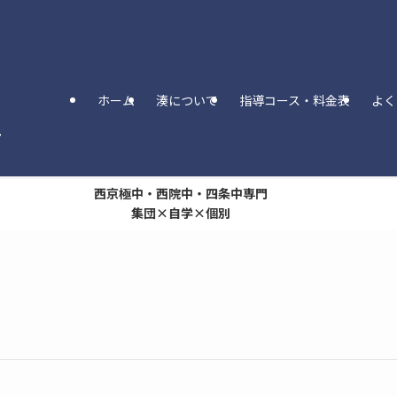
ホーム
湊について
指導コース・料金表
よく
西京極中・西院中・四条中専門
集団×自学×個別