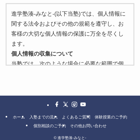
進学塾湊-みなと-(以下当塾)では、個人情報に
関する法令およびその他の規範を遵守し、お
客様の大切な個人情報の保護に万全を尽くし
ます。
個人情報の収集について
当塾では、次のような場合に必要な範囲で個
人情報を収集することがあります。
当塾へのお問い合わせ時
当塾へのサービスお申し込み時
個人情報の利用目的について
当塾は、お客様から収集した個人情報を次の
ホーム
入塾までの流れ
よくあるご質問
体験授業のご予約
目的で利用いたします。
個別相談のご予約
その他お問い合わせ
お客様への連絡のため
©
進学塾湊-みなと-