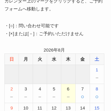
カレンダー上のマークをクリックすると、ご予約
フォームへ移動します。
・[○]：問い合わせ可能です
・[×]または[－]：ご予約いただけません
2026年8月
日
月
火
水
木
金
土
1
－
2
3
4
5
6
7
8
－
－
－
－
－
○
○
9
10
11
12
13
14
15