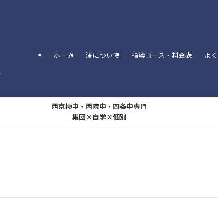
ホーム
湊について
指導コース・料金表
よく
西京極中・西院中・四条中専門
集団×自学×個別