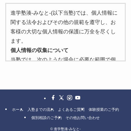
進学塾湊-みなと-(以下当塾)では、個人情報に
関する法令およびその他の規範を遵守し、お
客様の大切な個人情報の保護に万全を尽くし
ます。
個人情報の収集について
当塾では、次のような場合に必要な範囲で個
人情報を収集することがあります。
当塾へのお問い合わせ時
当塾へのサービスお申し込み時
個人情報の利用目的について
当塾は、お客様から収集した個人情報を次の
ホーム
入塾までの流れ
よくあるご質問
体験授業のご予約
目的で利用いたします。
個別相談のご予約
その他お問い合わせ
お客様への連絡のため
©
進学塾湊-みなと-