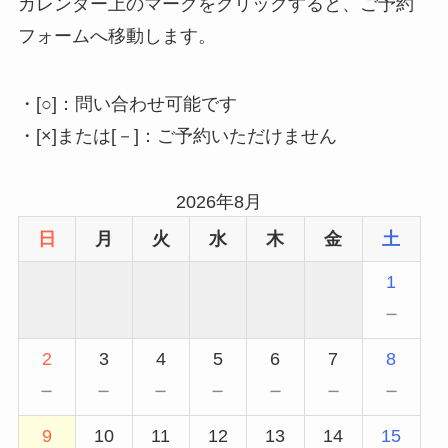
カレンダー上のマークをクリックすると、ご予約
フォームへ移動します。
・[○]：問い合わせ可能です
・[×]または[－]：ご予約いただけません
2026年8月
日
月
火
水
木
金
土
1
－
2
3
4
5
6
7
8
－
－
－
－
－
－
－
9
10
11
12
13
14
15