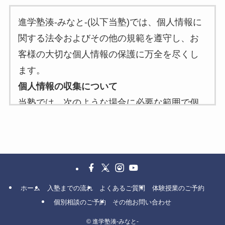
進学塾湊-みなと-(以下当塾)では、個人情報に
関する法令およびその他の規範を遵守し、お
客様の大切な個人情報の保護に万全を尽くし
ます。
個人情報の収集について
当塾では、次のような場合に必要な範囲で個
人情報を収集することがあります。
当塾へのお問い合わせ時
当塾へのサービスお申し込み時
個人情報の利用目的について
当塾は、お客様から収集した個人情報を次の
ホーム
入塾までの流れ
よくあるご質問
体験授業のご予約
目的で利用いたします。
個別相談のご予約
その他お問い合わせ
お客様への連絡のため
©
進学塾湊-みなと-