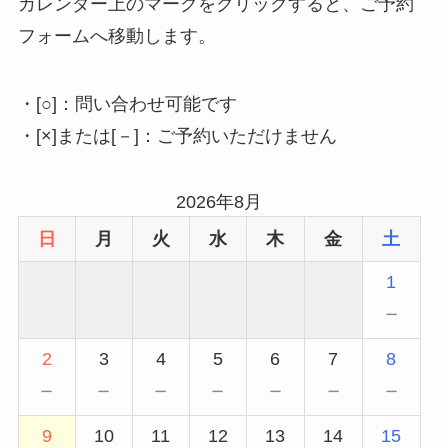
カレンダー上のマークをクリックすると、ご予約
フォームへ移動します。
・[○]：問い合わせ可能です
・[×]または[－]：ご予約いただけません
2026年8月
日
月
火
水
木
金
土
1
－
2
3
4
5
6
7
8
－
－
－
－
－
－
－
9
10
11
12
13
14
15