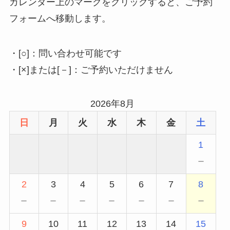
カレンダー上のマークをクリックすると、ご予約
フォームへ移動します。
・[○]：問い合わせ可能です
・[×]または[－]：ご予約いただけません
2026年8月
日
月
火
水
木
金
土
1
－
2
3
4
5
6
7
8
－
－
－
－
－
－
－
9
10
11
12
13
14
15