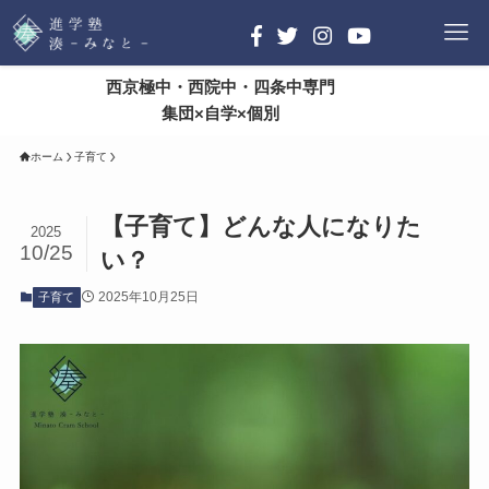
西京極中・西院中・四条中専門
集団×自学×個別
ホーム
子育て
【子育て】どんな人になりた
2025
10/25
い？
2025年10月25日
子育て